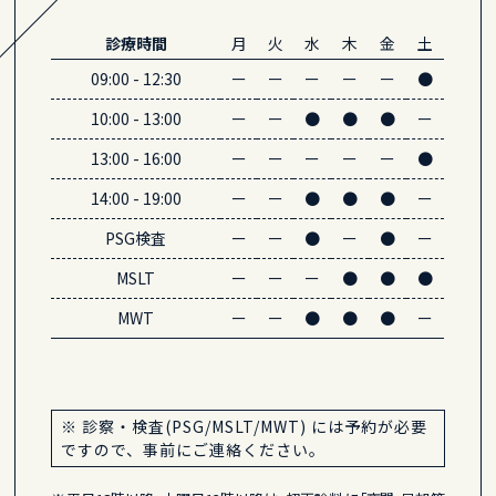
診療時間
月
火
水
木
金
土
09:00
-
12:30
ー
ー
ー
ー
ー
●
10:00
-
13:00
ー
ー
●
●
●
ー
13:00
-
16:00
ー
ー
ー
ー
ー
●
14:00
-
19:00
ー
ー
●
●
●
ー
PSG検査
ー
ー
●
ー
●
ー
MSLT
ー
ー
ー
●
●
●
MWT
ー
ー
●
●
●
ー
※ 診察・検査(PSG/MSLT/MWT) には予約が必要
ですので、事前にご連絡ください。