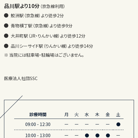
品川駅より10分
（京急線利用）
鮫洲駅（京急線）より徒歩2分
青物横丁駅（京急線）より徒歩9分
大井町駅（JR・りんかい線）より徒歩12分
品川シーサイド駅（りんかい線）より徒歩14分
※ 当院には駐車場・駐輪場はございません。
医療法人社団SSC
診療時間
月
火
水
木
金
土
09:00
-
12:30
ー
ー
ー
ー
ー
●
10:00
-
13:00
ー
ー
●
●
●
ー