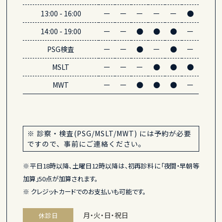
13:00
-
16:00
ー
ー
ー
ー
ー
●
14:00
-
19:00
ー
ー
●
●
●
ー
PSG検査
ー
ー
●
ー
●
ー
MSLT
ー
ー
ー
●
●
●
MWT
ー
ー
●
●
●
ー
※ 診察・検査(PSG/MSLT/MWT) には予約が必要
ですので、事前にご連絡ください。
※平日18時以降、土曜日12時以降は、初再診料に「夜間・早朝等
加算」50点が加算されます。
※ クレジットカードでのお支払いも可能です。
月・火・日・祝日
休診日