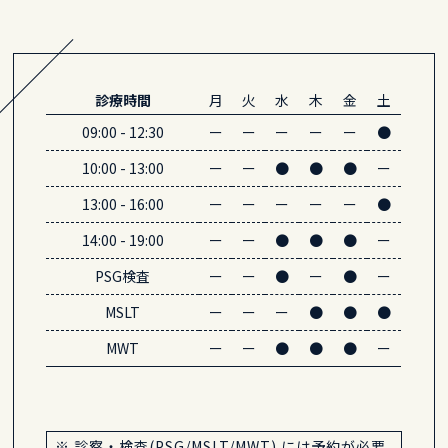
診療時間
月
火
水
木
金
土
09:00
-
12:30
ー
ー
ー
ー
ー
●
10:00
-
13:00
ー
ー
●
●
●
ー
13:00
-
16:00
ー
ー
ー
ー
ー
●
14:00
-
19:00
ー
ー
●
●
●
ー
PSG検査
ー
ー
●
ー
●
ー
MSLT
ー
ー
ー
●
●
●
MWT
ー
ー
●
●
●
ー
※ 診察・検査(PSG/MSLT/MWT) には予約が必要