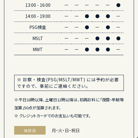
13:00
-
16:00
ー
ー
ー
ー
ー
●
14:00
-
19:00
ー
ー
●
●
●
ー
PSG検査
ー
ー
●
ー
●
ー
MSLT
ー
ー
ー
●
●
●
MWT
ー
ー
●
●
●
ー
※ 診察・検査(PSG/MSLT/MWT) には予約が必要
ですので、事前にご連絡ください。
※平日18時以降、土曜日12時以降は、初再診料に「夜間・早朝等
加算」50点が加算されます。
※ クレジットカードでのお支払いも可能です。
月・火・日・祝日
休診日