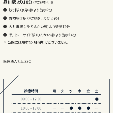
品川駅より10分
（京急線利用）
鮫洲駅（京急線）より徒歩2分
青物横丁駅（京急線）より徒歩9分
大井町駅（JR・りんかい線）より徒歩12分
品川シーサイド駅（りんかい線）より徒歩14分
※ 当院には駐車場・駐輪場はございません。
医療法人社団SSC
診療時間
月
火
水
木
金
土
09:00
-
12:30
ー
ー
ー
ー
ー
●
10:00
-
13:00
ー
ー
●
●
●
ー