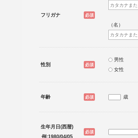
フリガナ
必須
（名）
男性
性別
必須
女性
歳
年齢
必須
生年月日(西暦)
必須
例:1980/04/05