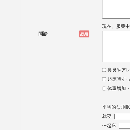
現在、服薬中
問診
必須
鼻炎やア
起床時す
体重増加
平均的な睡眠
就寝
〜
起床