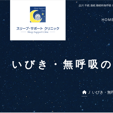
品川 不眠 過眠 睡眠時無呼吸 
HOM
いびき・無呼吸の
/
いびき・無